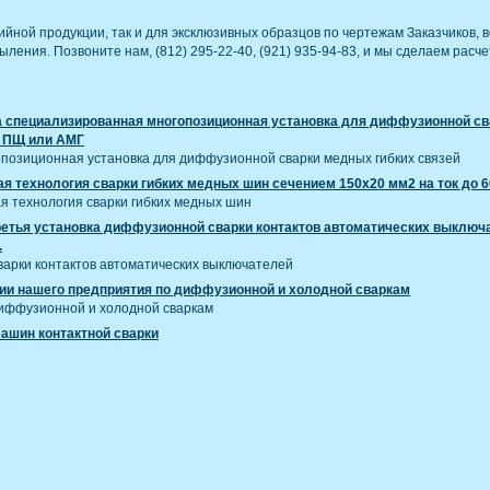
ийной продукции, так и для эксклюзивных образцов по чертежам Заказчиков
ения. Позвоните нам, (812) 295-22-40, (921) 935-94-83, и мы сделаем расче
а специализированная многопозиционная установка для диффузионной св
а ПЩ или АМГ
позиционная установка для диффузионной сварки медных гибких связей
 технология сварки гибких медных шин сечением 150х20 мм2 на ток до 6
 технология сварки гибких медных шин
ретья установка диффузионной сварки контактов автоматических выключ
.
арки контактов автоматических выключателей
ии нашего предприятия по диффузионной и холодной сваркам
иффузионной и холодной сваркам
ашин контактной сварки