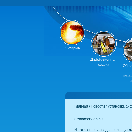
О фирме
Диффузионная
сварка
Обор
дифф
с
Главная
/
Новости
/ Установка ди
Сентябрь 2016 г.
Изготовлена и внедрена специал