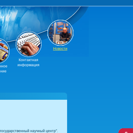
Новости
Контактная
информация
нное
ение
государственный научный центр".