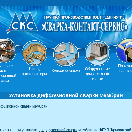
удование
Плазме
Шины,
Оборудование
Холодная сварка
для
напыл
компенсаторы
для холодной
узионной
сварки
варки
Установка диффузионной сварки мембран
ффузионной сварки мембран
изированная установка
диффузионной сварки
мембран на ФГУП "Крыловский 