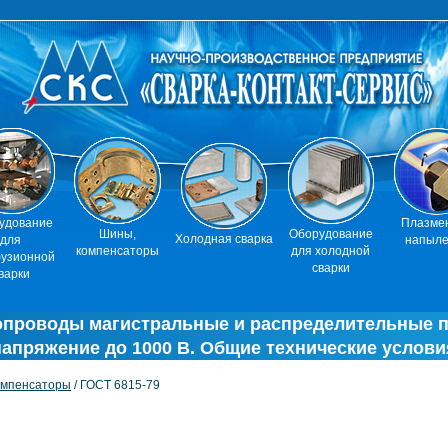
удование
Плазме
Шины,
Оборудование
Холодная сварка
для
напыл
компенсаторы
для холодной
узионной
сварки
варки
опроводы магистральные и распределительные п
напряжение до 1000 В. Общие технические услови
омпенсаторы
/ ГОСТ 6815-79