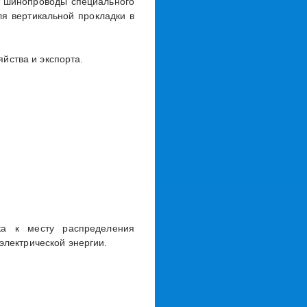
а шинопроводы специального
ля вертикальной прокладки в
йства и экспорта.
ка к месту распределения
лектрической энергии.