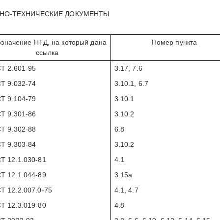
ВНО-ТЕХНИЧЕСКИЕ ДОКУМЕНТЫ
значение НТД, на который дана
Номер пункта
ссылка
Т 2.601-95
3.17, 7.6
Т 9.032-74
3.10.1, 6.7
Т 9.104-79
3.10.1
Т 9.301-86
3.10.2
Т 9.302-88
6.8
Т 9.303-84
3.10.2
Т 12.1.030-81
4.1
Т 12.1.044-89
3.15а
Т 12.2.007.0-75
4.1, 4.7
Т 12.3.019-80
4.8