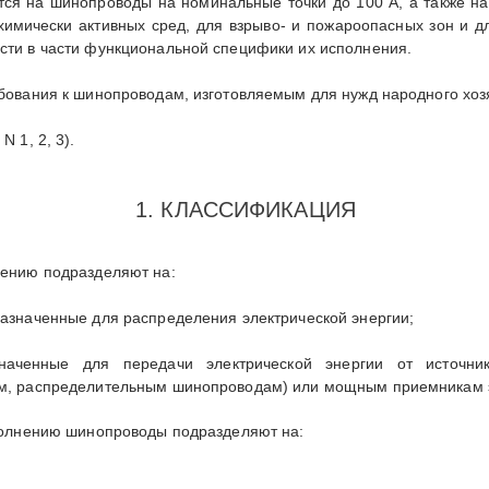
тся на шинопроводы на номинальные точки до 100 А, а также н
химически активных сред, для взрыво- и пожароопасных зон и д
сти в части функциональной специфики их исполнения.
бования к шинопроводам, изготовляемым для нужд народного хозя
 1, 2, 3).
1. КЛАССИФИКАЦИЯ
чению подразделяют на:
азначенные для распределения электрической энергии;
значенные для передачи электрической энергии от источни
м, распределительным шинопроводам) или мощным приемникам э
сполнению шинопроводы подразделяют на: