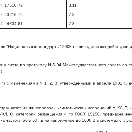
Т 17516-72
3.11
Т 23216-78
7.2
Т 24634-81
7.3
ателе "Национальные стандарты" 2005 г. приводится как действующ
вия снято по протоколу N 5-94 Межгосударственного совета по с
4)
.) с Изменениями N 1, 2, 3, утвержденными в апреле 1981 г., де
траняется на шинопроводы климатических исполнений У, ХЛ, Т, к
УХЛ, О, категории размещения 4 по ГОСТ 15150, предназначенн
ка частоты 50 и 60 Гц на напряжение до 1000 В в системах с глу