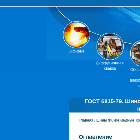
О фирме
Диффузионная
сварка
Обор
дифф
с
ГОСТ 6815-79. Шин
Главная
/
Шины гибкие медные, к
Оглавление