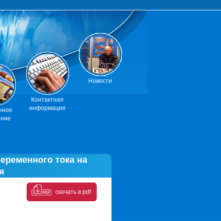
Новости
Контактная
информация
нное
ение
еременного тока на
я
скачать в pdf