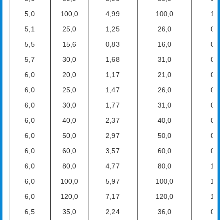
5,0
100,0
4,99
100,0
1,
5,1
25,0
1,25
26,0
0,
5,5
15,6
0,83
16,0
0,
5,7
30,0
1,68
31,0
0,
6,0
20,0
1,17
21,0
0,
6,0
25,0
1,47
26,0
0,
6,0
30,0
1,77
31,0
0,
6,0
40,0
2,37
40,0
0,
6,0
50,0
2,97
50,0
0,
6,0
60,0
3,57
60,0
0,
6,0
80,0
4,77
80,0
1,
6,0
100,0
5,97
100,0
1,
6,0
120,0
7,17
120,0
1,
6,5
35,0
2,24
36,0
0,