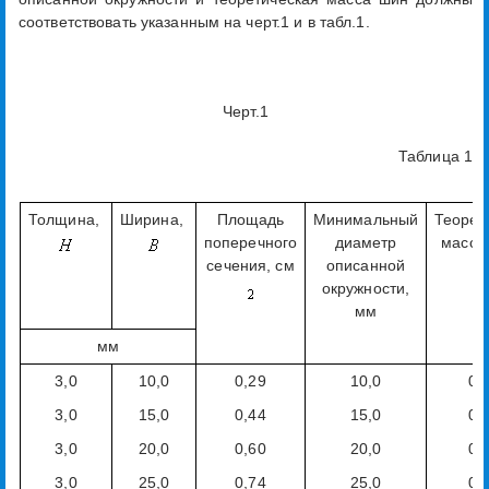
соответствовать указанным на черт.1 и в табл.1.
Черт.1
Таблица 1
Толщина,
Ширина,
Площадь
Минимальный
Теорет
поперечного
диаметр
масса 
сечения, см
описанной
окружности,
мм
мм
3,0
10,0
0,29
10,0
0,
3,0
15,0
0,44
15,0
0,
3,0
20,0
0,60
20,0
0,
3,0
25,0
0,74
25,0
0,