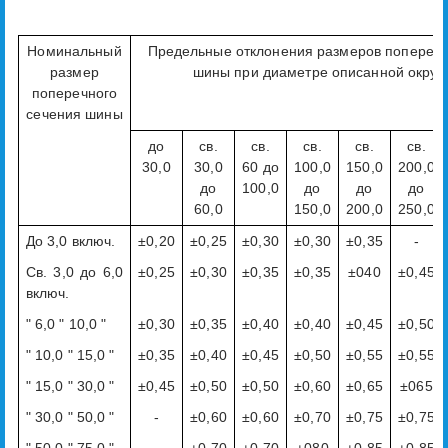
Номинальный
Предельные отклонения размеров поперечн
размер
шины при диаметре описанной окруж
поперечного
сечения шины
до
св.
св.
св.
св.
св.
30,0
30,0
60 до
100,0
150,0
200,0
до
100,0
до
до
до
60,0
150,0
200,0
250,0
До 3,0 включ.
±0,20
±0,25
±0,30
±0,30
±0,35
-
Св. 3,0 до 6,0
±0,25
±0,30
±0,35
±0,35
±040
±0,45
включ.
" 6,0 " 10,0 "
±0,30
±0,35
±0,40
±0,40
±0,45
±0,50
" 10,0 " 15,0 "
±0,35
±0,40
±0,45
±0,50
±0,55
±0,55
" 15,0 " 30,0 "
±0,45
±0,50
±0,50
±0,60
±0,65
±065
" 30,0 " 50,0 "
-
±0,60
±0,60
±0,70
±0,75
±0,75